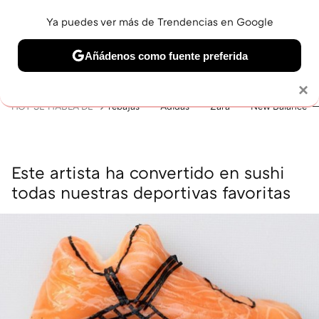
Ya puedes ver más de Trendencias en Google
MENÚ
NUEVO
Añádenos como fuente preferida
BELLEZA
SHOPPING
VIAJES
GASTRO
SNEAKERS
Solo necesitas una cuenta de Google
×
HOY SE HABLA DE
rebajas
Adidas
Zara
New Balance
Este artista ha convertido en sushi
todas nuestras deportivas favoritas