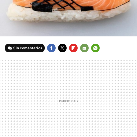
Sin comentarios
FACEBOOK
TWITTER
FLIPBOARD
E-
WHATSAPP
MAIL