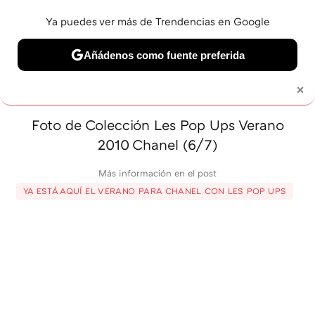
Ya puedes ver más de Trendencias en Google
MENÚ
NUEVO
Añádenos como fuente preferida
BELLEZA
SHOPPING
VIAJES
GASTRO
SNEAKERS
×
Solo necesitas una cuenta de Google
Foto de Colección Les Pop Ups Verano
2010 Chanel (6/7)
Más información en el post
YA ESTÁ AQUÍ EL VERANO PARA CHANEL CON LES POP UPS