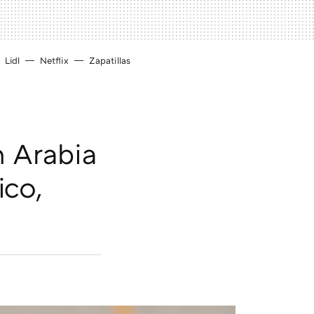
Lidl
Netflix
Zapatillas
n Arabia
ico,