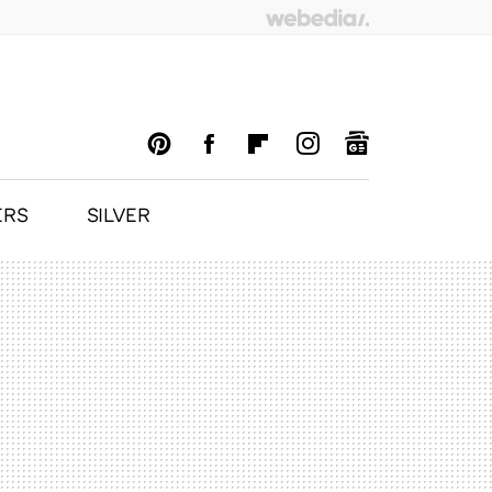
ERS
SILVER
PINTEREST
FACEBOOK
FLIPBOARD
INSTAGRAM
GOOGLENEWS