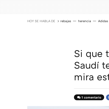
HOY SE HABLA DE
rebajas
herencia
Adidas
Si que 
Saudí t
mira es
1 comentario
F