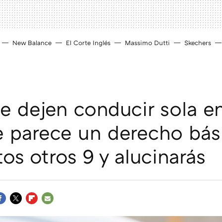
New Balance
El Corte Inglés
Massimo Dutti
Skechers
te dejen conducir sola e
e parece un derecho bás
tos otros 9 y alucinarás
ACEBOOK
TWITTER
FLIPBOARD
E-