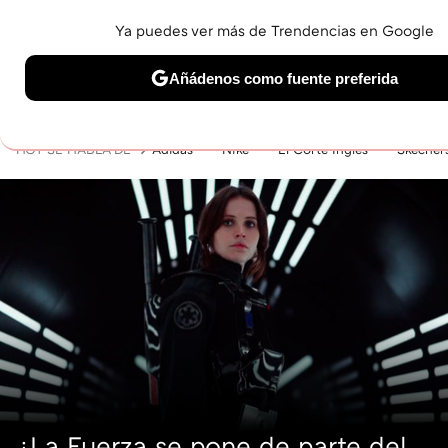
Ya puedes ver más de Trendencias en Google
MENÚ
NUEVO
Añádenos como fuente preferida
BELLEZA
SHOPPING
VIAJES
GASTRO
SNEAKERS
Solo necesitas una cuenta de Google
HOY SE HABLA DE
Adidas
Nike
El Corte Inglés
Skecher
¿La Fuerza se pone de parte del