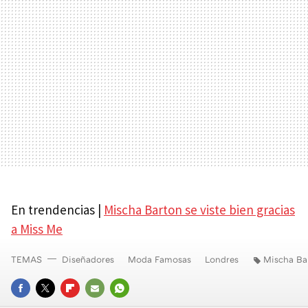
En trendencias |
Mischa Barton se viste bien gracias
a Miss Me
TEMAS
Diseñadores
Moda Famosas
Londres
Mischa Ba
FACEBOOK
TWITTER
FLIPBOARD
E-
WHATSAPP