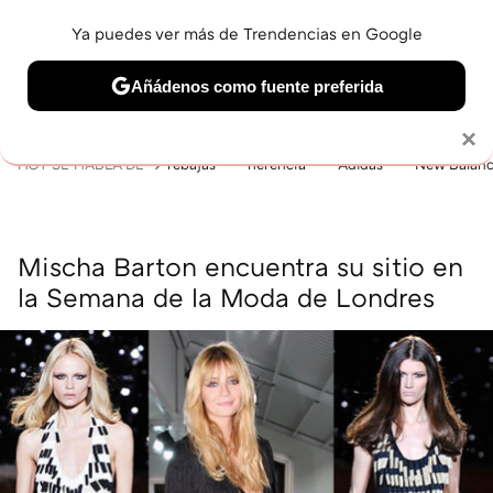
Ya puedes ver más de Trendencias en Google
MENÚ
NUEVO
Añádenos como fuente preferida
BELLEZA
SHOPPING
VIAJES
GASTRO
SNEAKERS
Solo necesitas una cuenta de Google
×
HOY SE HABLA DE
rebajas
herencia
Adidas
New Balan
Mischa Barton encuentra su sitio en
la Semana de la Moda de Londres