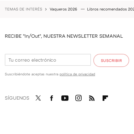
TEMAS DE INTERÉS
Vaqueros 2026
Libros recomendados 2
RECIBE "In/Out", NUESTRA NEWSLETTER SEMANAL
SUSCRIBIR
Suscribiéndote aceptas nuestra
política de privacidad
SÍGUENOS
Twit
Fac
You
Inst
RSS
Flip
ter
ebo
tub
agr
boa
ok
e
am
rd