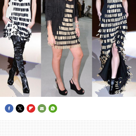
FACEBOOK
TWITTER
FLIPBOARD
E-
WHATSAPP
MAIL