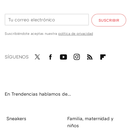
SUSCRIBIR
Suscribiéndote aceptas nuestra
política de privacidad
SÍGUENOS
Twit
Fac
You
Inst
RSS
Flip
ter
ebo
tub
agr
boa
ok
e
am
rd
En Trendencias hablamos de...
Sneakers
Familia, maternidad y
niños