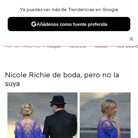
Ya puedes ver más de Trendencias en Google
MENÚ
NUEVO
Añádenos como fuente preferida
BELLEZA
SHOPPING
VIAJES
GASTRO
SNEAKERS
Solo necesitas una cuenta de Google
×
HOY SE HABLA DE
rebajas
herencia
Adidas
New Balan
Nicole Richie de boda, pero no la
suya