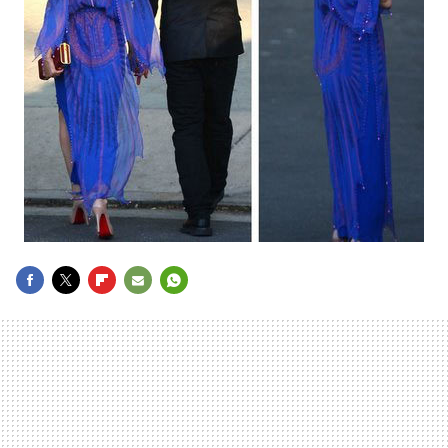
FACEBOOK
TWITTER
FLIPBOARD
E-
WHATSAPP
MAIL