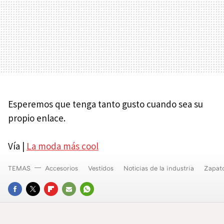
Esperemos que tenga tanto gusto cuando sea su
propio enlace.
Vía |
La moda más cool
TEMAS
Accesorios
Vestidos
Noticias de la industria
Zapat
FACEBOOK
TWITTER
FLIPBOARD
E-
WHATSAPP
MAIL