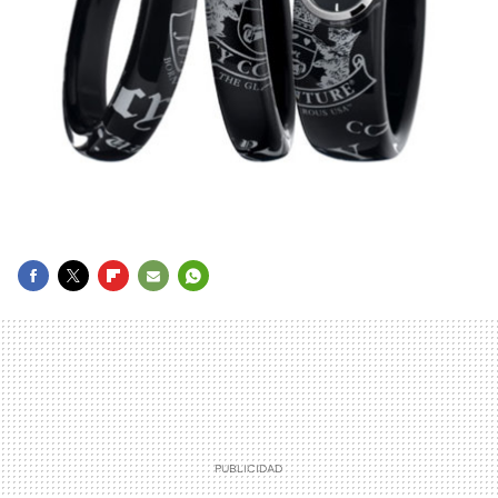
FACEBOOK
TWITTER
FLIPBOARD
E-
WHATSAPP
MAIL