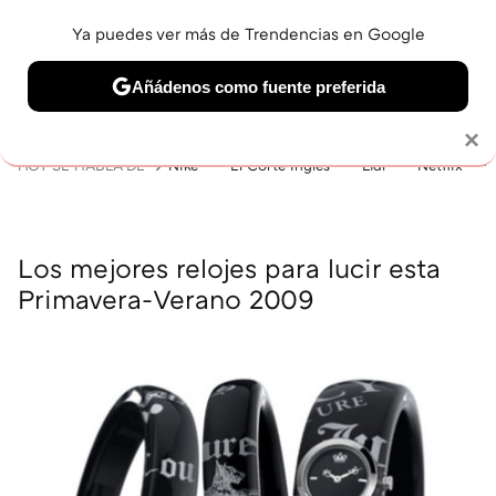
Ya puedes ver más de Trendencias en Google
MENÚ
NUEVO
Añádenos como fuente preferida
BELLEZA
SHOPPING
VIAJES
GASTRO
SNEAKERS
Solo necesitas una cuenta de Google
×
HOY SE HABLA DE
Nike
El Corte Inglés
Lidl
Netflix
Los mejores relojes para lucir esta
Primavera-Verano 2009