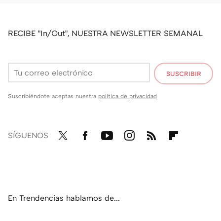
RECIBE "In/Out", NUESTRA NEWSLETTER SEMANAL
SUSCRIBIR
Suscribiéndote aceptas nuestra
política de privacidad
SÍGUENOS
Twit
Fac
You
Inst
RSS
Flip
ter
ebo
tub
agr
boa
ok
e
am
rd
En Trendencias hablamos de...