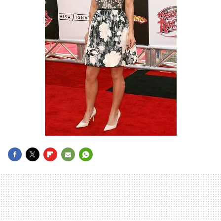
FACEBOOK
TWITTER
FLIPBOARD
E-
WHATSAPP
MAIL