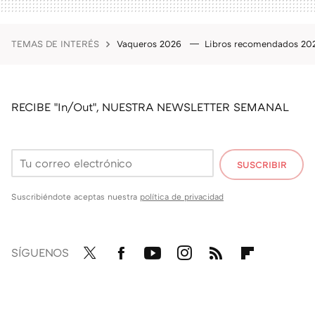
TEMAS DE INTERÉS
Vaqueros 2026
Libros recomendados 2
RECIBE "In/Out", NUESTRA NEWSLETTER SEMANAL
SUSCRIBIR
Suscribiéndote aceptas nuestra
política de privacidad
SÍGUENOS
Twit
Fac
You
Inst
RSS
Flip
ter
ebo
tub
agr
boa