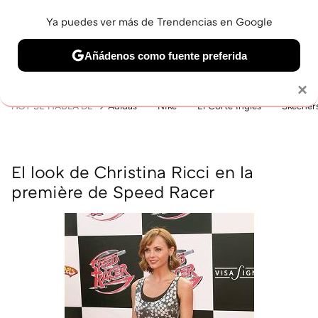
Ya puedes ver más de Trendencias en Google
MENÚ
NUEVO
Añádenos como fuente preferida
BELLEZA
SHOPPING
VIAJES
GASTRO
SNEAKERS
Solo necesitas una cuenta de Google
×
HOY SE HABLA DE
Adidas
Nike
El Corte Inglés
Skecher
El look de Christina Ricci en la
première de Speed Racer