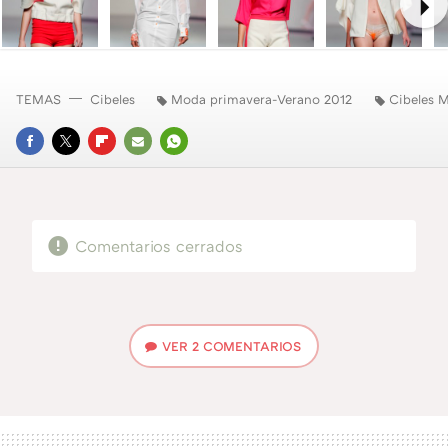
Ne
TEMAS
Cibeles
Moda primavera-Verano 2012
Cibeles 
FACEBOOK
TWITTER
FLIPBOARD
E-
WHATSAPP
MAIL
Comentarios cerrados
VER
2 COMENTARIOS