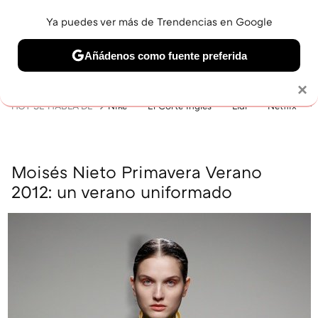
Ya puedes ver más de Trendencias en Google
MENÚ
NUEVO
Añádenos como fuente preferida
BELLEZA
SHOPPING
VIAJES
GASTRO
SNEAKERS
Solo necesitas una cuenta de Google
×
HOY SE HABLA DE
Nike
El Corte Inglés
Lidl
Netflix
Moisés Nieto Primavera Verano
2012: un verano uniformado