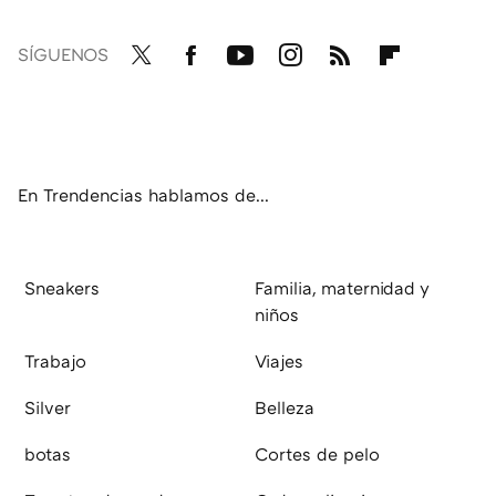
SÍGUENOS
Twit
Fac
You
Inst
RSS
Flip
ter
ebo
tub
agr
boa
ok
e
am
rd
En Trendencias hablamos de...
Sneakers
Familia, maternidad y
niños
Trabajo
Viajes
Silver
Belleza
botas
Cortes de pelo