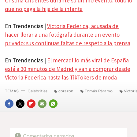
Cristina Cifuentes durante su último evento: todo lo
que no paga la hija de la infanta
En Trendencias |
Victoria Federica, acusada de
hacer llorar a una fotógrafa durante un evento
privado: sus continuas faltas de respeto a la prensa
En Trendencias |
El mercadillo más viral de España
está a 30 minutos de Madrid y van a comprar desde
Victoria Federica hasta las TikTokers de moda
TEMAS
Celebrities
corazón
Tomás Páramo
Victori
FACEBOOK
TWITTER
FLIPBOARD
E-
WHATSAPP
MAIL
Comentarios cerrados