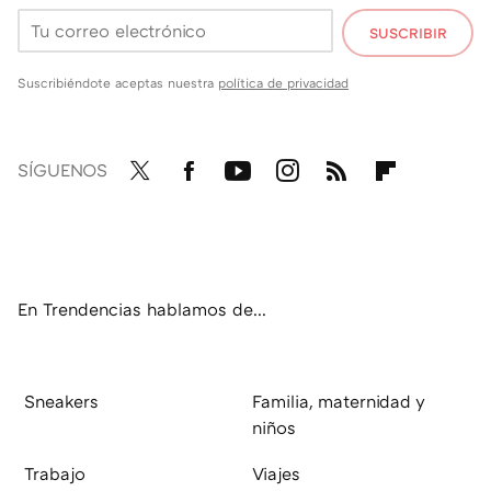
SUSCRIBIR
Suscribiéndote aceptas nuestra
política de privacidad
SÍGUENOS
Twit
Fac
You
Inst
RSS
Flip
ter
ebo
tub
agr
boa
ok
e
am
rd
En Trendencias hablamos de...
Sneakers
Familia, maternidad y
niños
Trabajo
Viajes