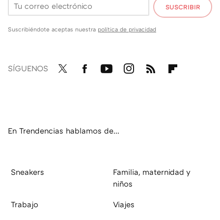
SUSCRIBIR
Suscribiéndote aceptas nuestra
política de privacidad
SÍGUENOS
Twit
Fac
You
Inst
RSS
Flip
ter
ebo
tub
agr
boa
ok
e
am
rd
En Trendencias hablamos de...
Sneakers
Familia, maternidad y
niños
Trabajo
Viajes