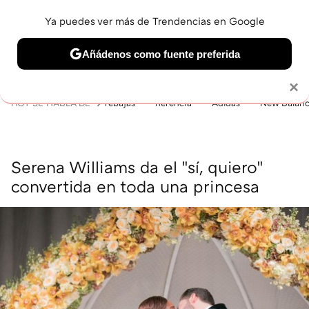
Ya puedes ver más de Trendencias en Google
MENÚ
NUEVO
Añádenos como fuente preferida
BELLEZA
SHOPPING
VIAJES
GASTRO
SNEAKERS
Solo necesitas una cuenta de Google
×
HOY SE HABLA DE
rebajas
herencia
Adidas
New Balan
Serena Williams da el "sí, quiero"
convertida en toda una princesa