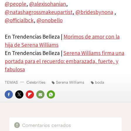
@people
,
@alexisohanian
,
@natashagrossmakeupartist
,
@bridesbynona
,
@officialbck
,
@onobello
En Trendencias Belleza |
Morimos de amor con la
hija de Serena Williams
En Trendencias Belleza |
Serena Williams firma una
portada para el recuerdo: embarazada, fuerte, y
fabulosa
TEMAS
Celebrities
Serena Williams
boda
FACEBOOK
TWITTER
FLIPBOARD
E-
WHATSAPP
MAIL
Comentarios cerrados