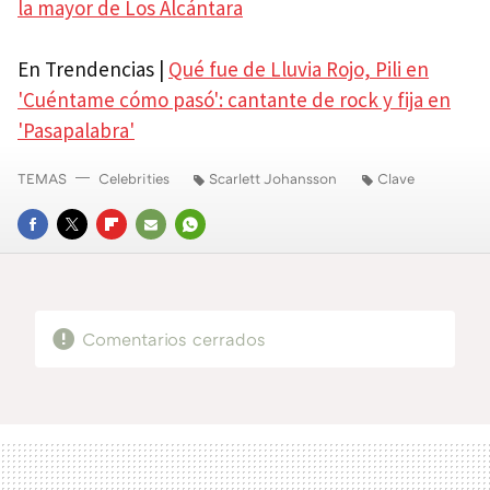
la mayor de Los Alcántara
En Trendencias |
Qué fue de Lluvia Rojo, Pili en
'Cuéntame cómo pasó': cantante de rock y fija en
'Pasapalabra'
TEMAS
Celebrities
Scarlett Johansson
Clave
FACEBOOK
TWITTER
FLIPBOARD
E-
WHATSAPP
MAIL
Comentarios cerrados