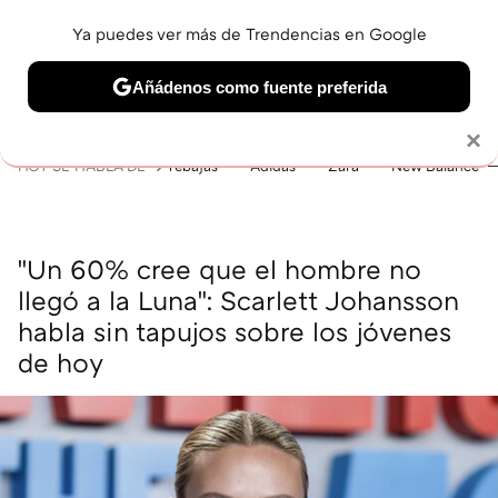
Ya puedes ver más de Trendencias en Google
MENÚ
NUEVO
Añádenos como fuente preferida
BELLEZA
SHOPPING
VIAJES
GASTRO
SNEAKERS
Solo necesitas una cuenta de Google
×
HOY SE HABLA DE
rebajas
Adidas
Zara
New Balance
"Un 60% cree que el hombre no
llegó a la Luna": Scarlett Johansson
habla sin tapujos sobre los jóvenes
de hoy