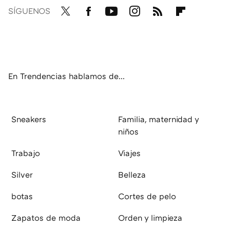
SÍGUENOS
Twit
Fac
You
Inst
RSS
Flip
ter
ebo
tub
agr
boa
ok
e
am
rd
En Trendencias hablamos de...
Sneakers
Familia, maternidad y
niños
Trabajo
Viajes
Silver
Belleza
botas
Cortes de pelo
Zapatos de moda
Orden y limpieza