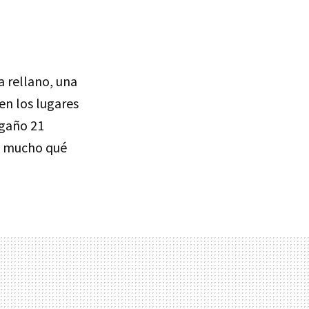
a rellano, una
en los lugares
ngaño 21
io mucho qué