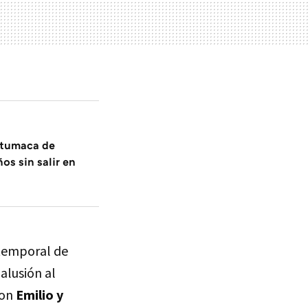
ntumaca de
ños sin salir en
atemporal de
alusión al
con
Emilio y