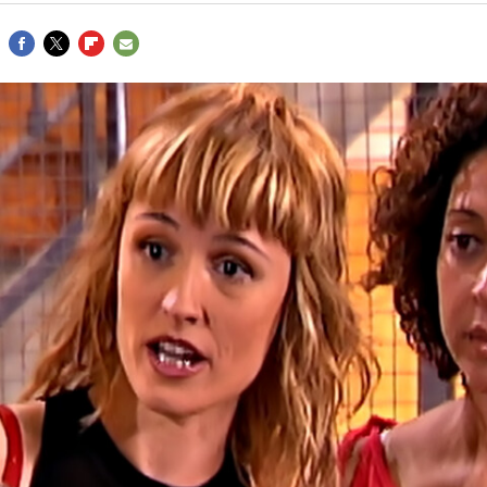
FACEBOOK
TWITTER
FLIPBOARD
E-
MAIL