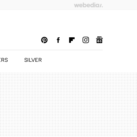
ERS
SILVER
PINTEREST
FACEBOOK
FLIPBOARD
INSTAGRAM
GOOGLENEWS