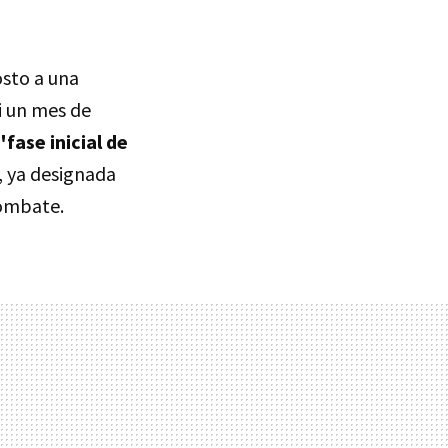
osto a una
i un mes de
"fase inicial de
, ya designada
combate.