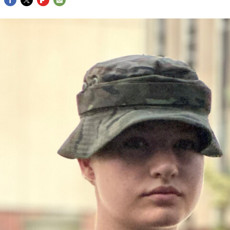
FACEBOOK
TWITTER
FLIPBOARD
E-
MAIL