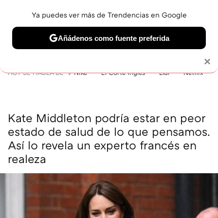
Ya puedes ver más de Trendencias en Google
MENÚ
NUEVO
Añádenos como fuente preferida
BELLEZA
SHOPPING
VIAJES
GASTRO
SNEAKERS
Solo necesitas una cuenta de Google
×
HOY SE HABLA DE
Nike
El Corte Inglés
Lidl
Netflix
Kate Middleton podría estar en peor
estado de salud de lo que pensamos.
Así lo revela un experto francés en
realeza