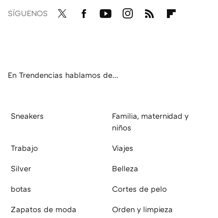
SÍGUENOS
Twit
Fac
You
Inst
RSS
Flip
ter
ebo
tub
agr
boa
ok
e
am
rd
En Trendencias hablamos de...
Sneakers
Familia, maternidad y
niños
Trabajo
Viajes
Silver
Belleza
botas
Cortes de pelo
Zapatos de moda
Orden y limpieza