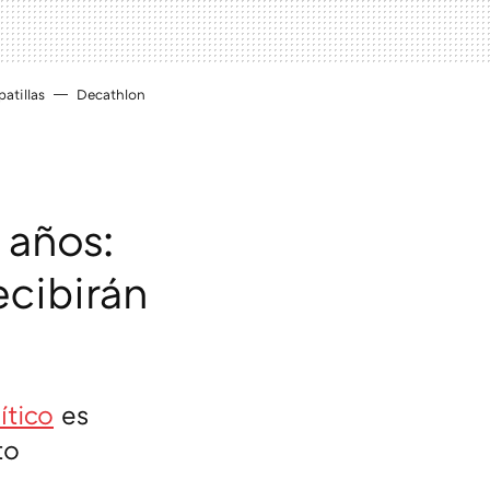
atillas
Decathlon
 años:
ecibirán
ítico
es
to