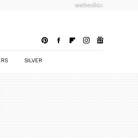
ERS
SILVER
PINTEREST
FACEBOOK
FLIPBOARD
INSTAGRAM
GOOGLENEWS