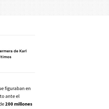
fermera de Karl
ltimos
que figuraban en
to ante el
 de
200 millones