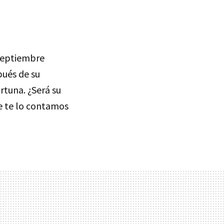
 septiembre
pués de su
rtuna. ¿Será su
e te lo contamos