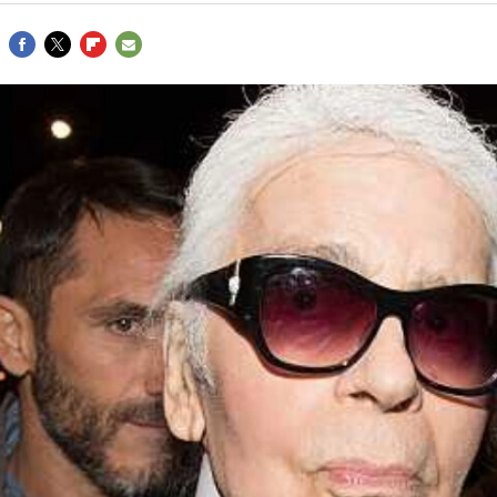
FACEBOOK
TWITTER
FLIPBOARD
E-
MAIL