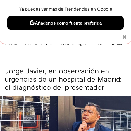
Ya puedes ver más de Trendencias en Google
MENÚ
NUEVO
Añádenos como fuente preferida
BELLEZA
SHOPPING
VIAJES
GASTRO
SNEAKERS
Solo necesitas una cuenta de Google
×
HOY SE HABLA DE
Nike
El Corte Inglés
Lidl
Netflix
Jorge Javier, en observación en
urgencias de un hospital de Madrid:
el diagnóstico del presentador