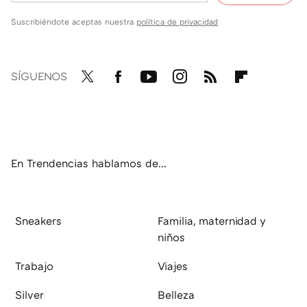
Suscribiéndote aceptas nuestra
política de privacidad
SÍGUENOS
Twit
Fac
You
Inst
RSS
Flip
ter
ebo
tub
agr
boa
ok
e
am
rd
En Trendencias hablamos de...
Sneakers
Familia, maternidad y
niños
Trabajo
Viajes
Silver
Belleza