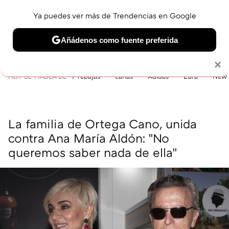
Ya puedes ver más de Trendencias en Google
MENÚ
NUEVO
Añádenos como fuente preferida
BELLEZA
SHOPPING
VIAJES
GASTRO
SNEAKERS
Solo necesitas una cuenta de Google
×
HOY SE HABLA DE
rebajas
canas
Adidas
Zara
New 
La familia de Ortega Cano, unida
contra Ana María Aldón: "No
queremos saber nada de ella"