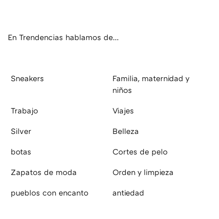
ter
ebo
tub
agr
boa
ok
e
am
rd
En Trendencias hablamos de...
Sneakers
Familia, maternidad y
niños
Trabajo
Viajes
Silver
Belleza
botas
Cortes de pelo
Zapatos de moda
Orden y limpieza
pueblos con encanto
antiedad