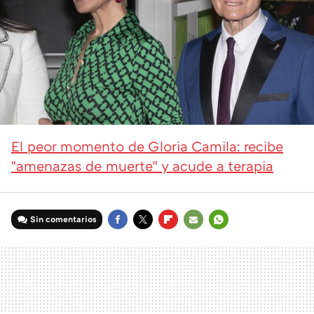
El peor momento de Gloria Camila: recibe
"amenazas de muerte" y acude a terapia
Sin comentarios
FACEBOOK
TWITTER
FLIPBOARD
E-
WHATSAPP
MAIL