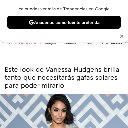
Ya puedes ver más de Trendencias en Google
MENÚ
NUEVO
Añádenos como fuente preferida
BELLEZA
SHOPPING
VIAJES
GASTRO
SNEAKERS
Solo necesitas una cuenta de Google
×
HOY SE HABLA DE
rebajas
Adidas
Zara
New Balance
Este look de Vanessa Hudgens brilla
tanto que necesitarás gafas solares
para poder mirarlo