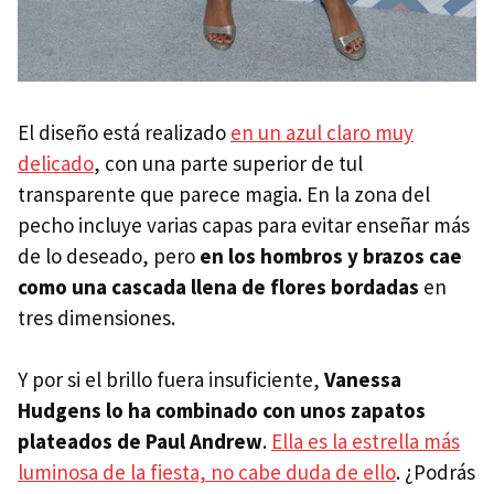
El diseño está realizado
en un azul claro muy
delicado
, con una parte superior de tul
transparente que parece magia. En la zona del
pecho incluye varias capas para evitar enseñar más
de lo deseado, pero
en los hombros y brazos cae
como una cascada llena de flores bordadas
en
tres dimensiones.
Y por si el brillo fuera insuficiente,
Vanessa
Hudgens lo ha combinado con unos zapatos
plateados de Paul Andrew
.
Ella es la estrella más
luminosa de la fiesta, no cabe duda de ello
. ¿Podrás