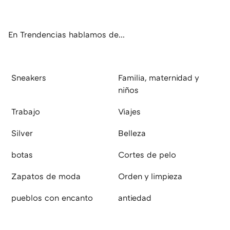
ter
ebo
tub
agr
boa
ok
e
am
rd
En Trendencias hablamos de...
Sneakers
Familia, maternidad y
niños
Trabajo
Viajes
Silver
Belleza
botas
Cortes de pelo
Zapatos de moda
Orden y limpieza
pueblos con encanto
antiedad