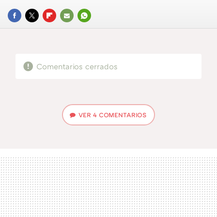
FACEBOOK
TWITTER
FLIPBOARD
E-
WHATSAPP
MAIL
Comentarios cerrados
VER
4 COMENTARIOS