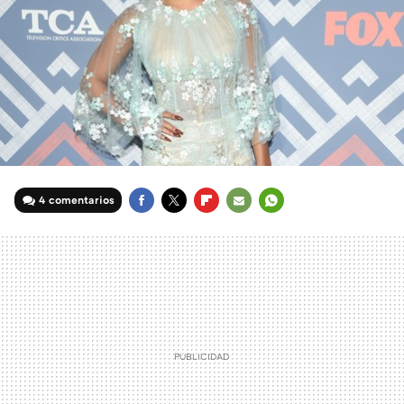
4 comentarios
FACEBOOK
TWITTER
FLIPBOARD
E-
WHATSAPP
MAIL