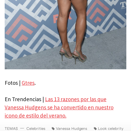
Fotos |
Gtres
.
En Trendencias |
Las 13 razones por las que
Vanessa Hudgens se ha convertido en nuestro
icono de estilo del verano.
TEMAS
Celebrities
Vanessa Hudgens
Look celebrity