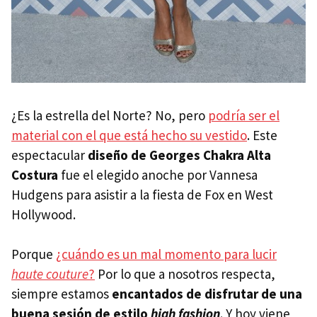
¿Es la estrella del Norte? No, pero
podría ser el
material con el que está hecho su vestido
. Este
espectacular
diseño de Georges Chakra Alta
Costura
fue el elegido anoche por Vannesa
Hudgens para asistir a la fiesta de Fox en West
Hollywood.
Porque
¿cuándo es un mal momento para lucir
haute couture
?
Por lo que a nosotros respecta,
siempre estamos
encantados de disfrutar de una
buena sesión de estilo
high fashion
. Y hoy viene