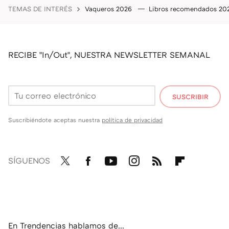
TEMAS DE INTERÉS
Vaqueros 2026
Libros recomendados 2
RECIBE "In/Out", NUESTRA NEWSLETTER SEMANAL
SUSCRIBIR
Suscribiéndote aceptas nuestra
política de privacidad
SÍGUENOS
Twit
Fac
You
Inst
RSS
Flip
ter
ebo
tub
agr
boa
ok
e
am
rd
En Trendencias hablamos de...