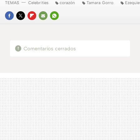
TEMAS
Celebrities
corazón
Tamara Gorro
Ezequie
FACEBOOK
TWITTER
FLIPBOARD
E-
WHATSAPP
MAIL
Comentarios cerrados