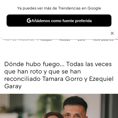
Ya puedes ver más de Trendencias en Google
MENÚ
NUEVO
Añádenos como fuente preferida
BELLEZA
SHOPPING
VIAJES
GASTRO
SNEAKERS
Solo necesitas una cuenta de Google
×
HOY SE HABLA DE
rebajas
Adidas
Zara
New Balance
Dónde hubo fuego... Todas las veces
que han roto y que se han
reconciliado Tamara Gorro y Ezequiel
Garay