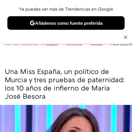
Ya puedes ver más de Trendencias en Google
MENÚ
NUEVO
Añádenos como fuente preferida
BELLEZA
SHOPPING
VIAJES
GASTRO
SNEAKERS
Solo necesitas una cuenta de Google
×
HOY SE HABLA DE
rebajas
herencia
Adidas
New Balan
Una Miss España, un político de
Murcia y tres pruebas de paternidad:
los 10 años de infierno de María
José Besora