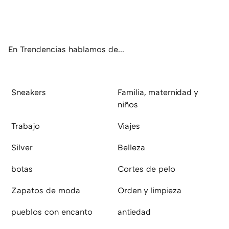
ter
ebo
tub
agr
boa
ok
e
am
rd
En Trendencias hablamos de...
Sneakers
Familia, maternidad y
niños
Trabajo
Viajes
Silver
Belleza
botas
Cortes de pelo
Zapatos de moda
Orden y limpieza
pueblos con encanto
antiedad