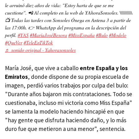
le arruinó diez años de vida: "Estoy harta de que se me
cuestione". 📲 Al completo en la web de YAhoraSonsoles. \\\\\\\\\\
📺 Todas las tardes con Sonsoles Ónega en Antena 3 a partir de
las 17:00h. 👉 WhatsApp del programa en la descripción del
perfil.
#YAS
#MaríaJoséBesora
#MissEspaña
#Bulo
#Modelo
#QueVer
#TeleEnTikTok
♬ sonido original - Yahorasonsoles
María José, que vive a caballo
entre España y los
Emiratos
, donde dispone de su propia escuela de
imagen, perdió varios trabajos por culpa del bulo:
"Durante años bajaron mis contrataciones. Todo se
cuestionaba, incluso mi victoria como Miss España"
se lamenta la modelo haciendo hincapié en que
"hay gente que disfruta haciendo daño, y lo más
duro fue que metieron a una menor", sentencia.