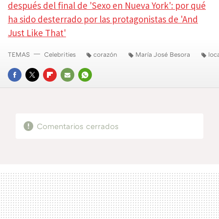
después del final de 'Sexo en Nueva York': por qué
ha sido desterrado por las protagonistas de 'And
Just Like That'
TEMAS
Celebrities
corazón
María José Besora
loc
FACEBOOK
TWITTER
FLIPBOARD
E-
WHATSAPP
MAIL
Comentarios cerrados