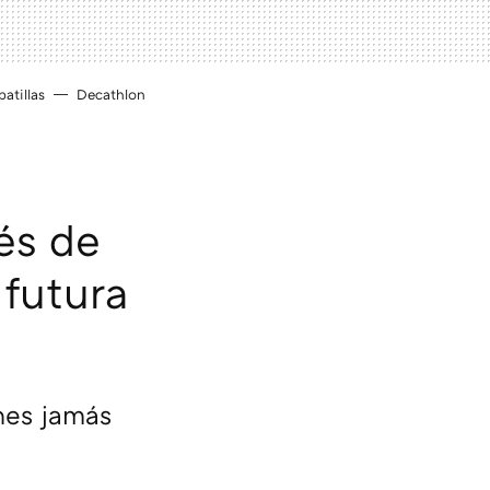
atillas
Decathlon
és de
 futura
nes jamás