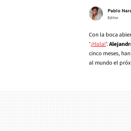
Pablo Nar
Editor
Con la boca abie
'
¡Hola!
'.
Alejandr
cinco meses, han
al mundo el próx