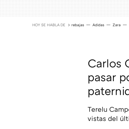
HOY SE HABLA DE
rebajas
Adidas
Zara
Carlos 
pasar po
paterni
Terelu Cam
vistas del ú