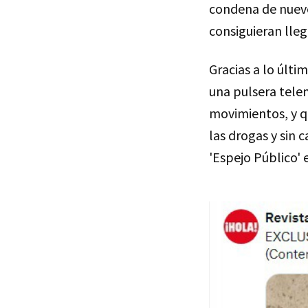
condena de nueve
consiguieran lle
Gracias a lo últi
una pulsera tele
movimientos, y q
las drogas y sin 
'Espejo Público' 