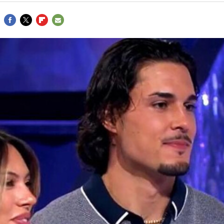
FACEBOOK
TWITTER
FLIPBOARD
E-
MAIL