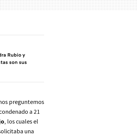
dra Rubio y
tas son sus
e nos preguntemos
e condenado a 21
jo
, los cuales el
solicitaba una