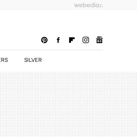
ERS
SILVER
PINTEREST
FACEBOOK
FLIPBOARD
INSTAGRAM
GOOGLENEWS