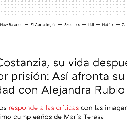
New Balance
El Corte Inglés
Skechers
Lidl
Netflix
Zap
Costanzia, su vida despu
r prisión: Así afronta su
dad con Alejandra Rubio
pos
responde a las críticas
con las imáge
ltimo cumpleaños de María Teresa