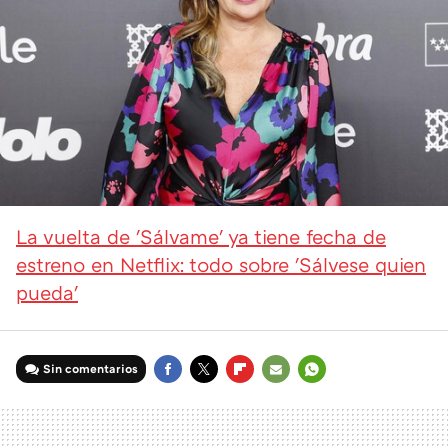
La vuelta de 'Sálvame' ya tiene fecha de
estreno en Netflix: todo sobre 'Sálvese quien
pueda'
Sin comentarios
FACEBOOK
TWITTER
FLIPBOARD
E-
WHATSAPP
MAIL