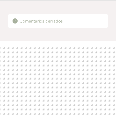
FACEBOOK
TWITTER
FLIPBOARD
E-
WHATSAPP
MAIL
Comentarios cerrados