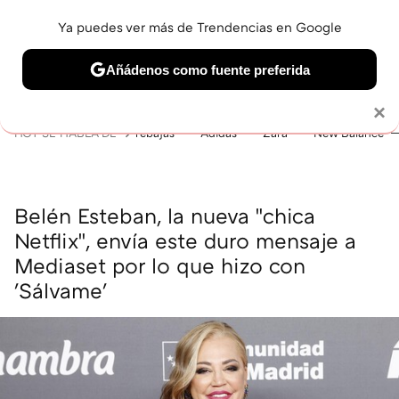
Ya puedes ver más de Trendencias en Google
MENÚ
NUEVO
Añádenos como fuente preferida
BELLEZA
SHOPPING
VIAJES
GASTRO
SNEAKERS
Solo necesitas una cuenta de Google
×
HOY SE HABLA DE
rebajas
Adidas
Zara
New Balance
Belén Esteban, la nueva "chica
Netflix", envía este duro mensaje a
Mediaset por lo que hizo con
'Sálvame'