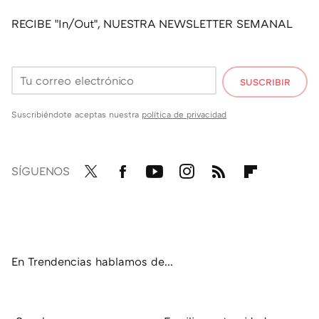
RECIBE "In/Out", NUESTRA NEWSLETTER SEMANAL
SUSCRIBIR
Suscribiéndote aceptas nuestra
política de privacidad
SÍGUENOS
Twit
Fac
You
Inst
RSS
Flip
ter
ebo
tub
agr
boa
ok
e
am
rd
En Trendencias hablamos de...