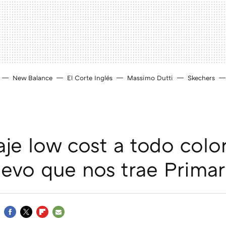
New Balance
El Corte Inglés
Massimo Dutti
Skechers
aje low cost a todo color
uevo que nos trae Primar
FACEBOOK
TWITTER
FLIPBOARD
E-