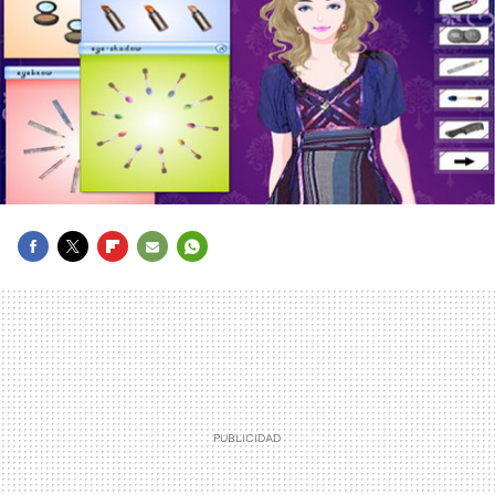
FACEBOOK
TWITTER
FLIPBOARD
E-
WHATSAPP
MAIL