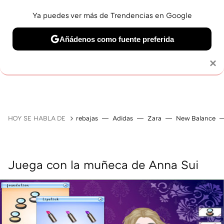
Ya puedes ver más de Trendencias en Google
Añádenos como fuente preferida
MAQUILLAJE
CELEBRITIES
CABELLO
TRATAMI
Solo necesitas una cuenta de Google
×
HOY SE HABLA DE
rebajas
Adidas
Zara
New Balance
Juega con la muñeca de Anna Sui