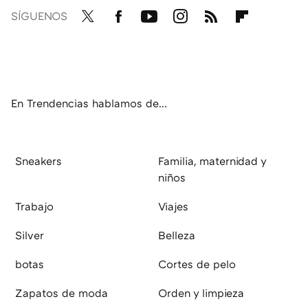
SÍGUENOS
Twit
Fac
You
Inst
RSS
Flip
ter
ebo
tub
agr
boa
ok
e
am
rd
En Trendencias hablamos de...
Sneakers
Familia, maternidad y
niños
Trabajo
Viajes
Silver
Belleza
botas
Cortes de pelo
Zapatos de moda
Orden y limpieza