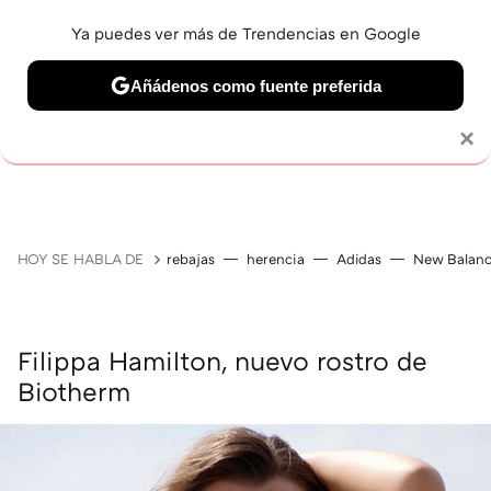
Ya puedes ver más de Trendencias en Google
Añádenos como fuente preferida
MAQUILLAJE
CELEBRITIES
CABELLO
TRATAMI
Solo necesitas una cuenta de Google
×
HOY SE HABLA DE
rebajas
herencia
Adidas
New Balan
Filippa Hamilton, nuevo rostro de
Biotherm