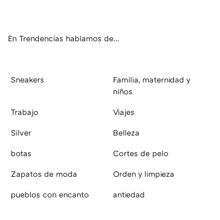
ter
ebo
tub
agr
boa
ok
e
am
rd
En Trendencias hablamos de...
Sneakers
Familia, maternidad y
niños
Trabajo
Viajes
Silver
Belleza
botas
Cortes de pelo
Zapatos de moda
Orden y limpieza
pueblos con encanto
antiedad