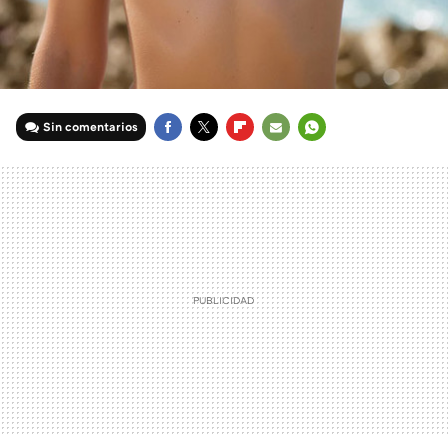
Sin comentarios
FACEBOOK
TWITTER
FLIPBOARD
E-
WHATSAPP
MAIL