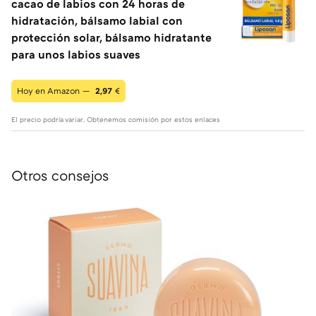
cacao de labios con 24 horas de
hidratación, bálsamo labial con
protección solar, bálsamo hidratante
para unos labios suaves
Hoy en Amazon —
2,97
€
El precio podría variar. Obtenemos comisión por estos enlaces
Otros consejos