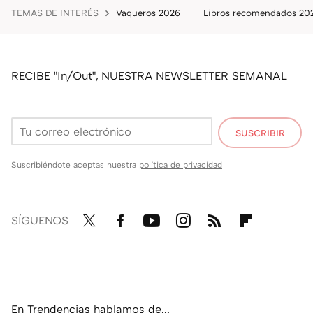
TEMAS DE INTERÉS
Vaqueros 2026
Libros recomendados 2
RECIBE "In/Out", NUESTRA NEWSLETTER SEMANAL
SUSCRIBIR
Suscribiéndote aceptas nuestra
política de privacidad
SÍGUENOS
Twit
Fac
You
Inst
RSS
Flip
ter
ebo
tub
agr
boa
ok
e
am
rd
En Trendencias hablamos de...