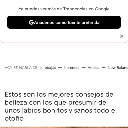
Ya puedes ver más de Trendencias en Google
Añádenos como fuente preferida
MAQUILLAJE
CELEBRITIES
CABELLO
TRATAMI
Solo necesitas una cuenta de Google
×
HOY SE HABLA DE
rebajas
herencia
Adidas
New Balan
Estos son los mejores consejos de
belleza con los que presumir de
unos labios bonitos y sanos todo el
otoño