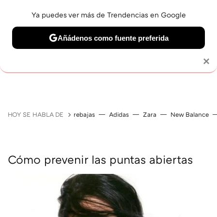
Ya puedes ver más de Trendencias en Google
Añádenos como fuente preferida
MAQUILLAJE
CELEBRITIES
CABELLO
TRATAMI
Solo necesitas una cuenta de Google
×
HOY SE HABLA DE
rebajas
Adidas
Zara
New Balance
Cómo prevenir las puntas abiertas