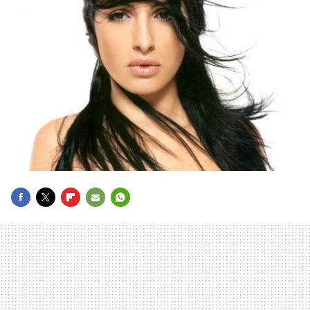
FACEBOOK
TWITTER
FLIPBOARD
E-
WHATSAPP
MAIL