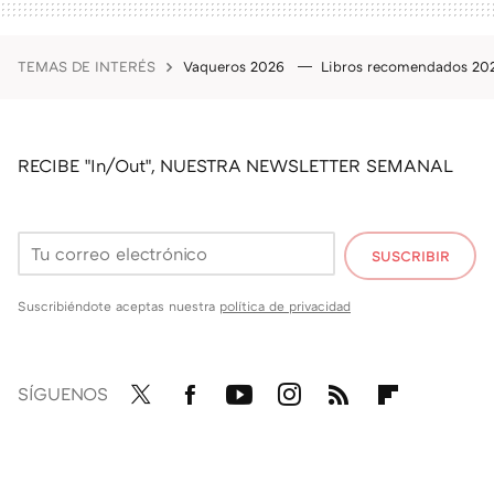
TEMAS DE INTERÉS
Vaqueros 2026
Libros recomendados 2
RECIBE "In/Out", NUESTRA NEWSLETTER SEMANAL
SUSCRIBIR
Suscribiéndote aceptas nuestra
política de privacidad
SÍGUENOS
Twit
Fac
You
Inst
RSS
Flip
ter
ebo
tub
agr
boa