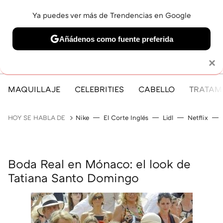
Ya puedes ver más de Trendencias en Google
MENÚ
NUEVO
Añádenos como fuente preferida
Solo necesitas una cuenta de Google
×
MAQUILLAJE
CELEBRITIES
CABELLO
TRATAMI
HOY SE HABLA DE
Nike
El Corte Inglés
Lidl
Netflix
Boda Real en Mónaco: el look de
Tatiana Santo Domingo