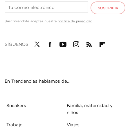
SUSCRIBIR
Suscribiéndote aceptas nuestra
política de privacidad
SÍGUENOS
Twit
Fac
You
Inst
RSS
Flip
ter
ebo
tub
agr
boa
ok
e
am
rd
En Trendencias hablamos de...
Sneakers
Familia, maternidad y
niños
Trabajo
Viajes