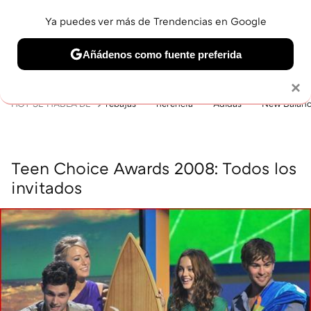
Ya puedes ver más de Trendencias en Google
MENÚ
NUEVO
Añádenos como fuente preferida
BELLEZA
SHOPPING
VIAJES
GASTRO
SNEAKERS
Solo necesitas una cuenta de Google
×
HOY SE HABLA DE
rebajas
herencia
Adidas
New Balan
Teen Choice Awards 2008: Todos los
invitados