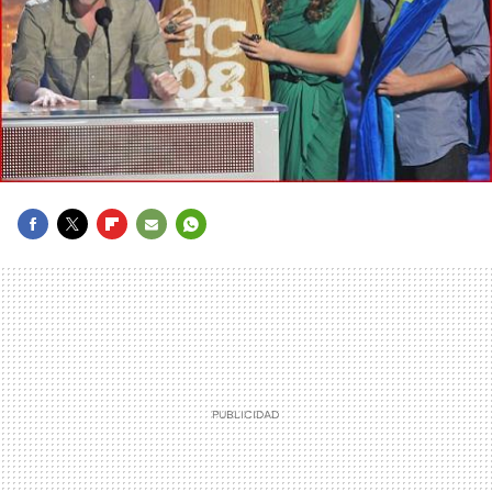
FACEBOOK
TWITTER
FLIPBOARD
E-
WHATSAPP
MAIL