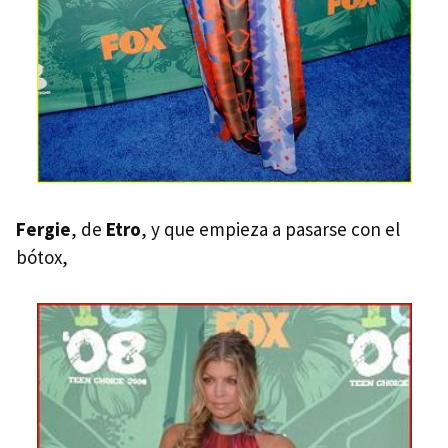
Fergie
, de
Etro
, y que empieza a pasarse con el
bótox,