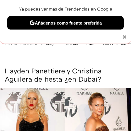
Ya puedes ver más de Trendencias en Google
MENÚ
NUEVO
Añádenos como fuente preferida
BELLEZA
SHOPPING
VIAJES
GASTRO
SNEAKERS
Solo necesitas una cuenta de Google
×
HOY SE HABLA DE
rebajas
Adidas
Zara
New Balance
Hayden Panettiere y Christina
Aguilera de fiesta ¿en Dubai?