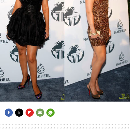
FACEBOOK
TWITTER
FLIPBOARD
E-
WHATSAPP
MAIL