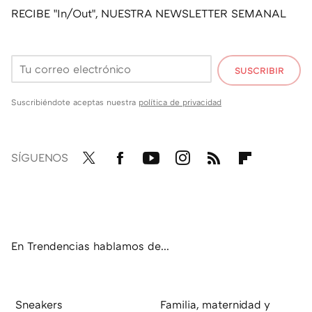
RECIBE "In/Out", NUESTRA NEWSLETTER SEMANAL
SUSCRIBIR
Suscribiéndote aceptas nuestra
política de privacidad
SÍGUENOS
Twit
Fac
You
Inst
RSS
Flip
ter
ebo
tub
agr
boa
ok
e
am
rd
En Trendencias hablamos de...
Sneakers
Familia, maternidad y