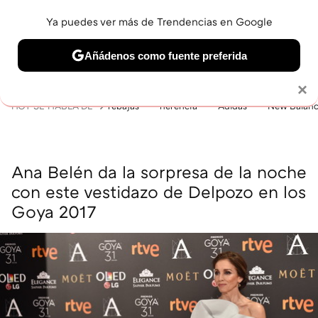
Ya puedes ver más de Trendencias en Google
MENÚ
NUEVO
Añádenos como fuente preferida
BELLEZA
SHOPPING
VIAJES
GASTRO
SNEAKERS
Solo necesitas una cuenta de Google
×
HOY SE HABLA DE
rebajas
herencia
Adidas
New Balan
Ana Belén da la sorpresa de la noche
con este vestidazo de Delpozo en los
Goya 2017