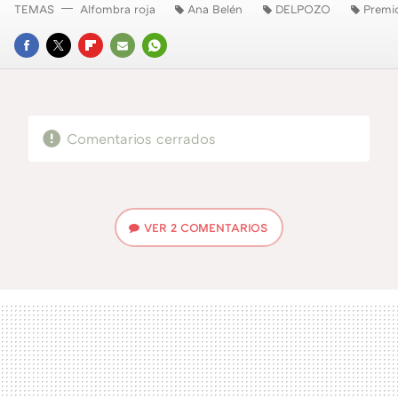
TEMAS
Alfombra roja
Ana Belén
DELPOZO
Premi
FACEBOOK
TWITTER
FLIPBOARD
E-
WHATSAPP
MAIL
Comentarios cerrados
VER
2 COMENTARIOS