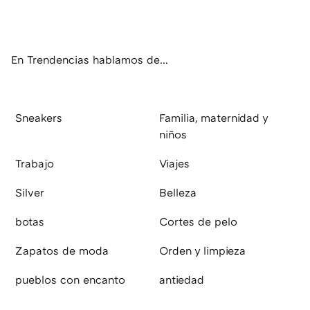
ter
ebo
tub
agr
boa
ok
e
am
rd
En Trendencias hablamos de...
Sneakers
Familia, maternidad y
niños
Trabajo
Viajes
Silver
Belleza
botas
Cortes de pelo
Zapatos de moda
Orden y limpieza
pueblos con encanto
antiedad