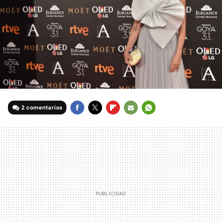
2 comentarios
FACEBOOK
TWITTER
FLIPBOARD
E-
WHATSAPP
MAIL