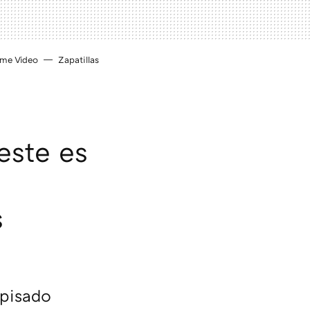
ime Video
Zapatillas
este es
s
 pisado