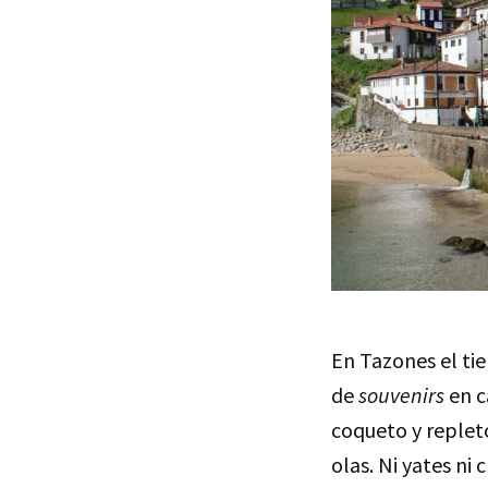
En Tazones el tie
de
souvenirs
en c
coqueto y repleto
olas. Ni yates ni