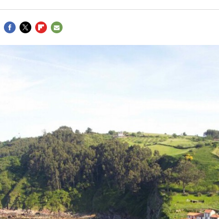
FACEBOOK
TWITTER
FLIPBOARD
E-
MAIL