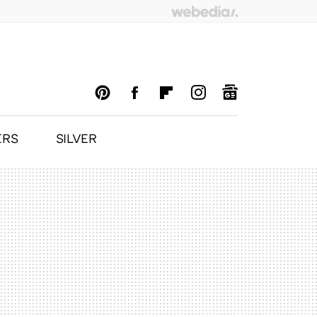
ERS
SILVER
PINTEREST
FACEBOOK
FLIPBOARD
INSTAGRAM
GOOGLENEWS