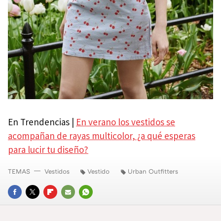
En Trendencias |
En verano los vestidos se
acompañan de rayas multicolor, ¿a qué esperas
para lucir tu diseño?
TEMAS
Vestidos
Vestido
Urban Outfitters
FACEBOOK
TWITTER
FLIPBOARD
E-
WHATSAPP
MAIL