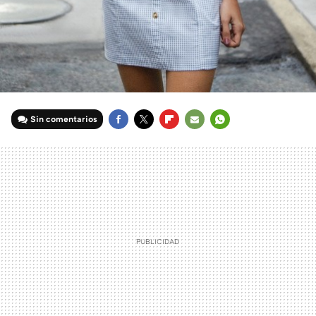
Sin comentarios
FACEBOOK
TWITTER
FLIPBOARD
E-
WHATSAPP
MAIL