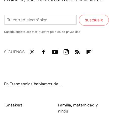
SUSCRIBIR
Suscribiéndote aceptas nuestra
política de privacidad
SÍGUENOS
Twit
Fac
You
Inst
RSS
Flip
ter
ebo
tub
agr
boa
ok
e
am
rd
En Trendencias hablamos de...
Sneakers
Familia, maternidad y
niños