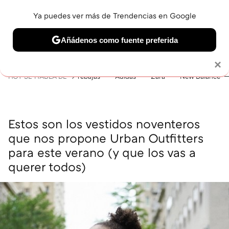
Ya puedes ver más de Trendencias en Google
MENÚ
NUEVO
Añádenos como fuente preferida
BELLEZA
SHOPPING
VIAJES
GASTRO
SNEAKERS
Solo necesitas una cuenta de Google
×
HOY SE HABLA DE
rebajas
Adidas
Zara
New Balance
Estos son los vestidos noventeros
que nos propone Urban Outfitters
para este verano (y que los vas a
querer todos)