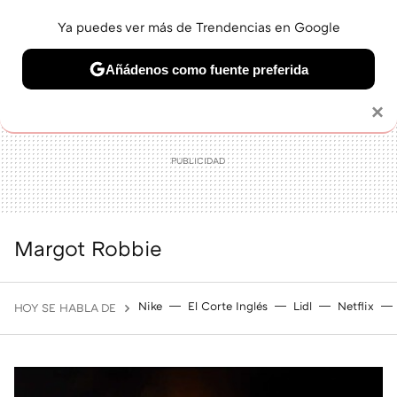
Ya puedes ver más de Trendencias en Google
MENÚ
NUEVO
Añádenos como fuente preferida
BELLEZA
SHOPPING
VIAJES
GASTRO
SNEAKERS
Solo necesitas una cuenta de Google
×
Margot Robbie
Nike
El Corte Inglés
Lidl
Netflix
HOY SE HABLA DE