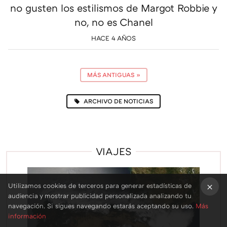
no gusten los estilismos de Margot Robbie y
no, no es Chanel
HACE 4 AÑOS
MÁS ANTIGUAS
»
ARCHIVO DE NOTICIAS
VIAJES
Utilizamos cookies de terceros para generar estadísticas de
audiencia y mostrar publicidad personalizada analizando tu
×
navegación. Si sigues navegando estarás aceptando su uso.
Más
información