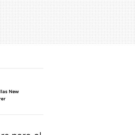
llas New
rer