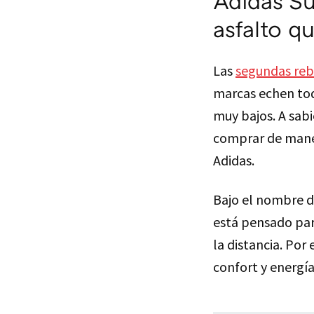
Adidas Su
asfalto 
Las
segundas reb
marcas echen tod
muy bajos. A sabi
comprar de maner
Adidas.
Bajo el nombre d
está pensado par
la distancia. Po
confort y energía