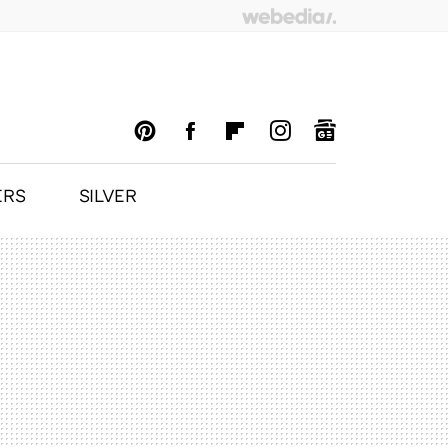
ERS
SILVER
PINTEREST
FACEBOOK
FLIPBOARD
INSTAGRAM
GOOGLENEWS