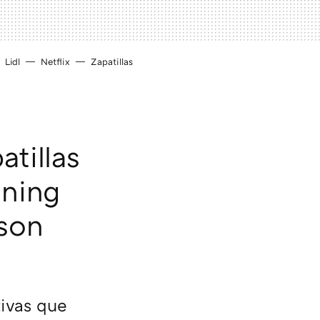
Lidl
Netflix
Zapatillas
tillas
nning
 son
tivas que