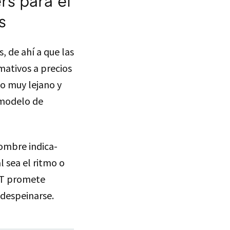
rs para el
s
, de ahí a que las
mativos a precios
no muy lejano y
 modelo de
ombre indica-
 sea el ritmo o
OST promete
 despeinarse.