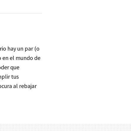
io hay un par (o
io en el mundo de
oder que
plir tus
ocura al rebajar