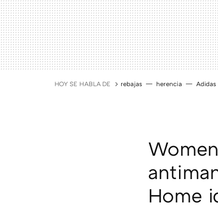
HOY SE HABLA DE
rebajas
herencia
Adidas
Women's
antiman
Home id