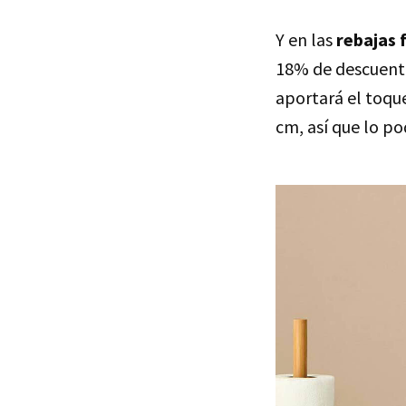
Y en las
rebajas 
18% de descuent
aportará el toque
cm, así que lo p