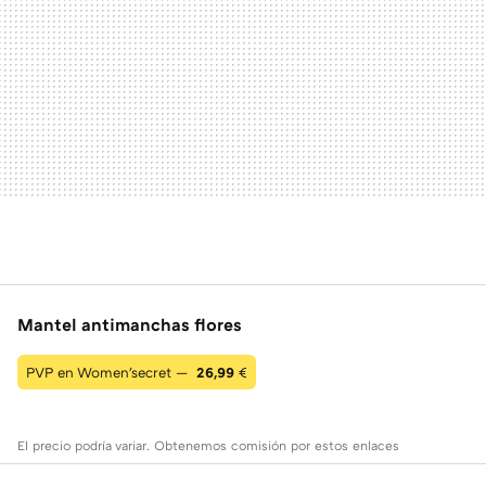
Mantel antimanchas flores
PVP en Women'secret —
26,99
€
El precio podría variar. Obtenemos comisión por estos enlaces