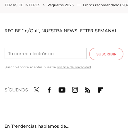
TEMAS DE INTERÉS
Vaqueros 2026
Libros recomendados 2
RECIBE "In/Out", NUESTRA NEWSLETTER SEMANAL
SUSCRIBIR
Suscribiéndote aceptas nuestra
política de privacidad
SÍGUENOS
Twit
Fac
You
Inst
RSS
Flip
ter
ebo
tub
agr
boa
ok
e
am
rd
En Trendencias hablamos de...