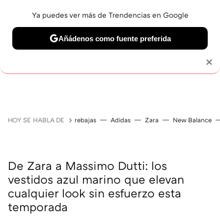
Ya puedes ver más de Trendencias en Google
Añádenos como fuente preferida
Solo necesitas una cuenta de Google
×
GUÍAS DE COMPRA
ZAPATILLAS
OFERTAS EN LI
HOY SE HABLA DE
rebajas
Adidas
Zara
New Balance
De Zara a Massimo Dutti: los
vestidos azul marino que elevan
cualquier look sin esfuerzo esta
temporada