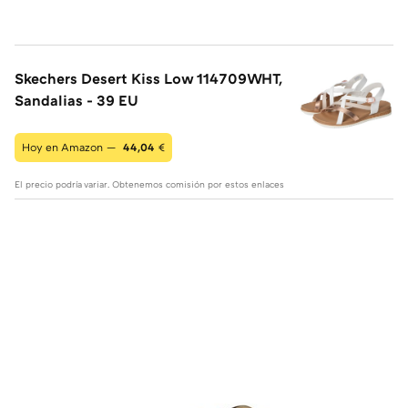
Skechers Desert Kiss Low 114709WHT,
Sandalias - 39 EU
Hoy en Amazon —
44,04
€
El precio podría variar. Obtenemos comisión por estos enlaces