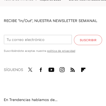
RECIBE "In/Out", NUESTRA NEWSLETTER SEMANAL
SUSCRIBIR
Suscribiéndote aceptas nuestra
política de privacidad
SÍGUENOS
Twit
Fac
You
Inst
RSS
Flip
ter
ebo
tub
agr
boa
ok
e
am
rd
En Trendencias hablamos de...