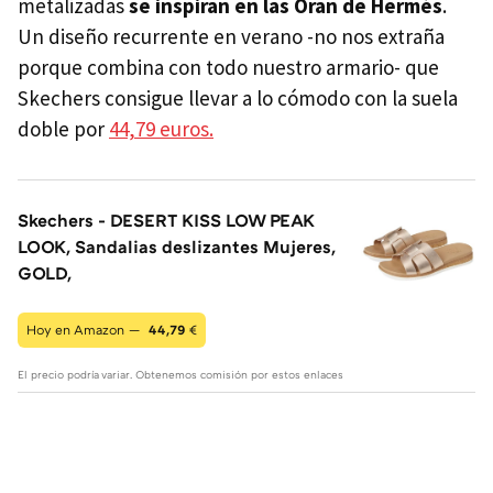
metalizadas
se inspiran en las Oran de
Hermè
s
.
Un diseño recurrente en verano -no nos extraña
porque combina con todo nuestro armario- que
Skechers consigue llevar a lo cómodo con la suela
doble por
44,79 euros.
Skechers - DESERT KISS LOW PEAK
LOOK, Sandalias deslizantes Mujeres,
GOLD,
Hoy en Amazon —
44,79
€
El precio podría variar. Obtenemos comisión por estos enlaces