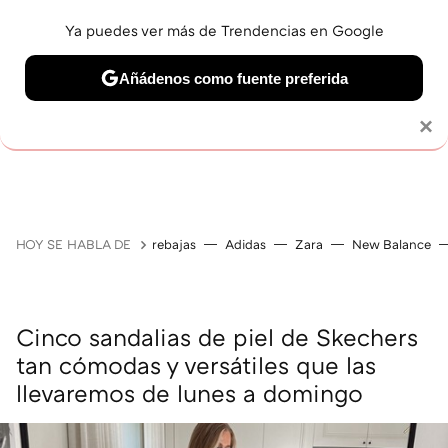
Ya puedes ver más de Trendencias en Google
Añádenos como fuente preferida
Solo necesitas una cuenta de Google
×
GUÍAS DE COMPRA
ZAPATILLAS
OFERTAS EN LI
HOY SE HABLA DE
rebajas
Adidas
Zara
New Balance
Cinco sandalias de piel de Skechers
tan cómodas y versátiles que las
llevaremos de lunes a domingo