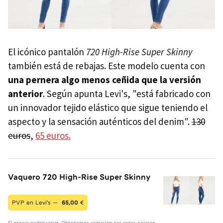
El icónico pantalón
720 High-Rise Super Skinny
también está de rebajas. Este modelo cuenta con
una pernera algo menos ceñida que la versión
anterior
. Según apunta Levi's, "está fabricado con
un innovador tejido elástico que sigue teniendo el
aspecto y la sensación auténticos del denim".
130
euros
,
65 euros.
Vaquero 720 High-Rise Super Skinny
PVP en Levi's —
65,00
€
El precio podría variar. Obtenemos comisión por estos enlaces