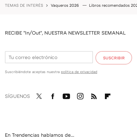
TEMAS DE INTERÉS
Vaqueros 2026
Libros recomendados 2
RECIBE "In/Out", NUESTRA NEWSLETTER SEMANAL
SUSCRIBIR
Suscribiéndote aceptas nuestra
política de privacidad
SÍGUENOS
Twit
Fac
You
Inst
RSS
Flip
ter
ebo
tub
agr
boa
ok
e
am
rd
En Trendencias hablamos de...