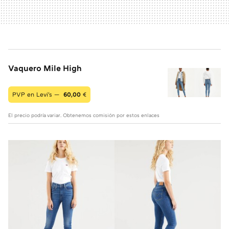
Vaquero Mile High
PVP en Levi's —
60,00
€
El precio podría variar. Obtenemos comisión por estos enlaces