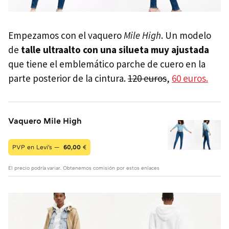
Empezamos con el vaquero
Mile High
. Un modelo
de
talle ultraalto con una silueta muy ajustada
que tiene el emblemático parche de cuero en la
parte posterior de la cintura.
120 euros
,
60 euros.
Vaquero Mile High
PVP en Levi's —
60,00
€
El precio podría variar. Obtenemos comisión por estos enlaces