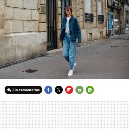
Sin comentarios
FACEBOOK
TWITTER
FLIPBOARD
E-
WHATSAPP
MAIL