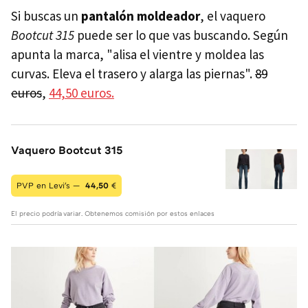
Si buscas un
pantalón moldeador
, el vaquero
Bootcut 315
puede ser lo que vas buscando. Según
apunta la marca, "alisa el vientre y moldea las
curvas. Eleva el trasero y alarga las piernas".
89
euros
,
44,50 euros.
Vaquero Bootcut 315
PVP en Levi's —
44,50
€
El precio podría variar. Obtenemos comisión por estos enlaces