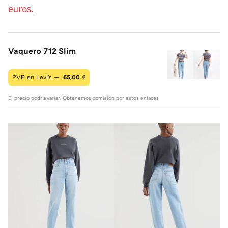
euros.
Vaquero 712 Slim
PVP en Levi's —
65,00
€
El precio podría variar. Obtenemos comisión por estos enlaces