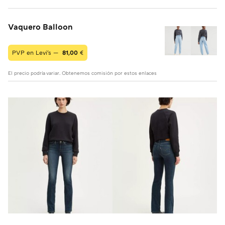
Vaquero Balloon
PVP en Levi's —
81,00
€
El precio podría variar. Obtenemos comisión por estos enlaces