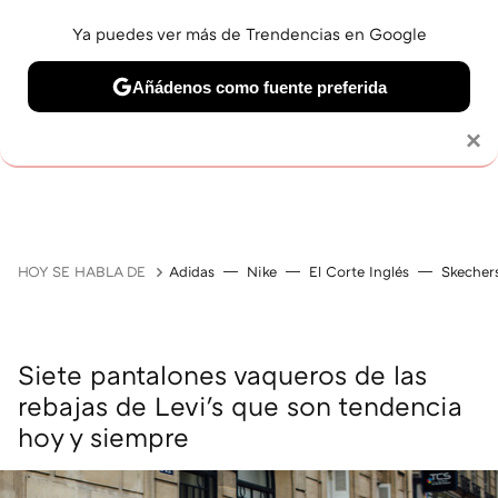
Ya puedes ver más de Trendencias en Google
Añádenos como fuente preferida
Solo necesitas una cuenta de Google
×
GUÍAS DE COMPRA
ZAPATILLAS
OFERTAS EN LI
HOY SE HABLA DE
Adidas
Nike
El Corte Inglés
Skecher
Siete pantalones vaqueros de las
rebajas de Levi's que son tendencia
hoy y siempre