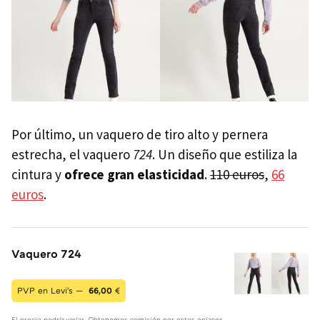
Por último, un vaquero de tiro alto y pernera
estrecha, el vaquero
724
. Un diseño que estiliza la
cintura y
ofrece gran elasticidad
.
110 euros
,
66
euros
.
Vaquero 724
PVP en Levi's —
66,00
€
El precio podría variar. Obtenemos comisión por estos enlaces