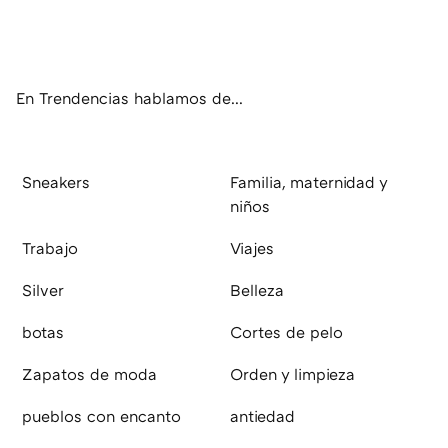
Twit
Fac
You
Inst
RSS
Flip
ter
ebo
tub
agr
boa
ok
e
am
rd
En Trendencias hablamos de...
Sneakers
Familia, maternidad y
niños
Trabajo
Viajes
Silver
Belleza
botas
Cortes de pelo
Zapatos de moda
Orden y limpieza
pueblos con encanto
antiedad