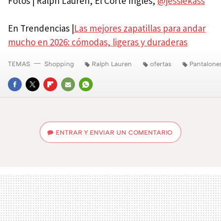
Fotos | Ralph Lauren, El Corte Inglés,
@jessiekass
En Trendencias |
Las mejores zapatillas para andar
mucho en 2026: cómodas, ligeras y duraderas
TEMAS
Shopping
Ralph Lauren
ofertas
Pantalone
FACEBOOK
TWITTER
FLIPBOARD
E-
WHATSAPP
MAIL
ENTRAR Y ENVIAR UN COMENTARIO