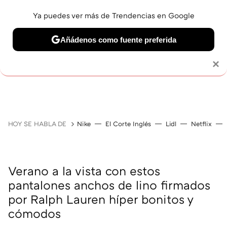
Ya puedes ver más de Trendencias en Google
Añádenos como fuente preferida
Solo necesitas una cuenta de Google
×
GUÍAS DE COMPRA
ZAPATILLAS
OFERTAS EN LI
HOY SE HABLA DE
Nike
El Corte Inglés
Lidl
Netflix
Verano a la vista con estos
pantalones anchos de lino firmados
por Ralph Lauren híper bonitos y
cómodos