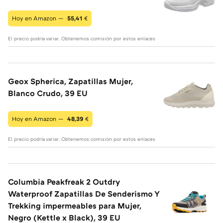
Hoy en Amazon —
55,41
€
El precio podría variar. Obtenemos comisión por estos enlaces
Geox Spherica, Zapatillas Mujer,
Blanco Crudo, 39 EU
Hoy en Amazon —
48,39
€
El precio podría variar. Obtenemos comisión por estos enlaces
Columbia Peakfreak 2 Outdry
Waterproof Zapatillas De Senderismo Y
Trekking impermeables para Mujer,
Negro (Kettle x Black), 39 EU