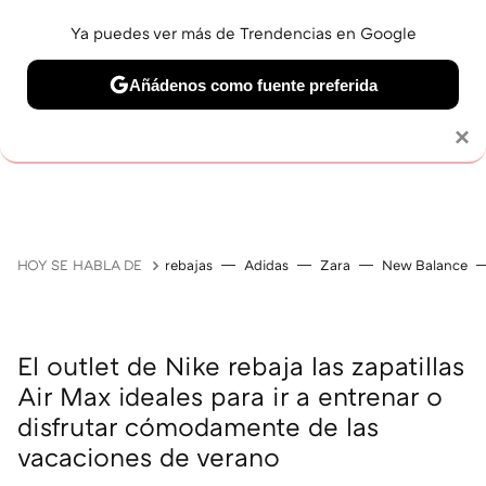
Ya puedes ver más de Trendencias en Google
Añádenos como fuente preferida
Solo necesitas una cuenta de Google
×
GUÍAS DE COMPRA
ZAPATILLAS
OFERTAS EN LI
HOY SE HABLA DE
rebajas
Adidas
Zara
New Balance
El outlet de Nike rebaja las zapatillas
Air Max ideales para ir a entrenar o
disfrutar cómodamente de las
vacaciones de verano