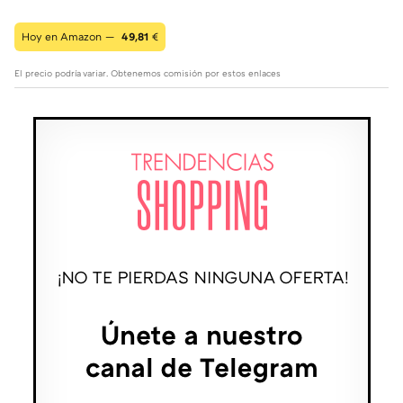
Hoy en Amazon —
49,81
€
El precio podría variar. Obtenemos comisión por estos enlaces