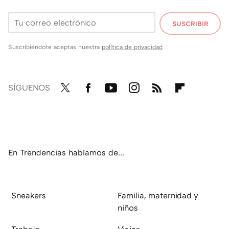
SUSCRIBIR
Suscribiéndote aceptas nuestra
política de privacidad
SÍGUENOS
Twit
Fac
You
Inst
RSS
Flip
ter
ebo
tub
agr
boa
ok
e
am
rd
En Trendencias hablamos de...
Sneakers
Familia, maternidad y
niños