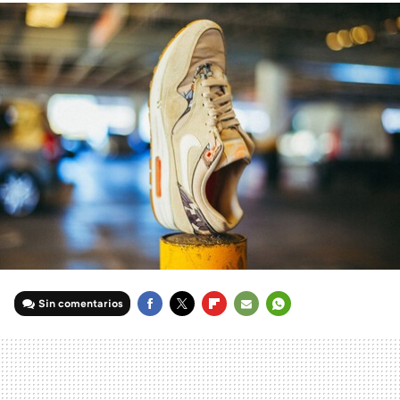
Sin comentarios
FACEBOOK
TWITTER
FLIPBOARD
E-
WHATSAPP
MAIL