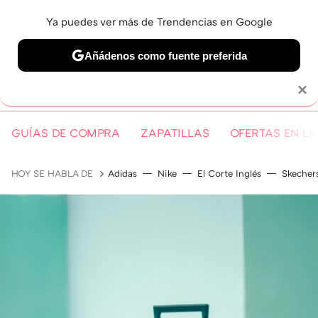
Ya puedes ver más de Trendencias en Google
MENÚ
NUEVO
Añádenos como fuente preferida
Solo necesitas una cuenta de Google
×
GUÍAS DE COMPRA
ZAPATILLAS
OFERTAS EN LI
HOY SE HABLA DE
Adidas
Nike
El Corte Inglés
Skecher