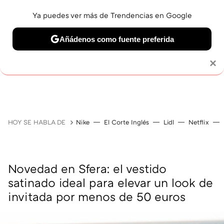
Ya puedes ver más de Trendencias en Google
Añádenos como fuente preferida
Solo necesitas una cuenta de Google
×
GUÍAS DE COMPRA
ZAPATILLAS
OFERTAS EN LI
HOY SE HABLA DE
Nike
El Corte Inglés
Lidl
Netflix
Novedad en Sfera: el vestido
satinado ideal para elevar un look de
invitada por menos de 50 euros