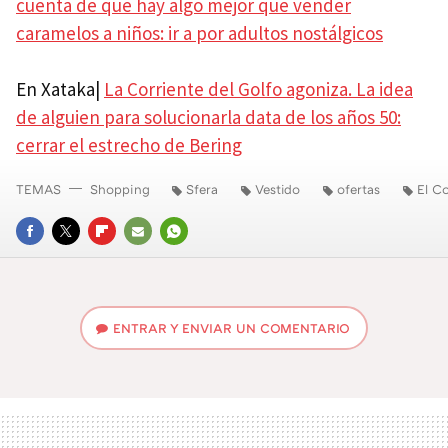
cuenta de que hay algo mejor que vender
caramelos a niños: ir a por adultos nostálgicos
En Xataka|
La Corriente del Golfo agoniza. La idea
de alguien para solucionarla data de los años 50:
cerrar el estrecho de Bering
TEMAS
Shopping
Sfera
Vestido
ofertas
El Co
FACEBOOK
TWITTER
FLIPBOARD
E-
WHATSAPP
MAIL
ENTRAR Y ENVIAR UN COMENTARIO