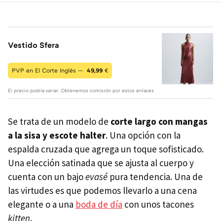
Vestido Sfera
PVP en El Corte Inglés —
49,99
€
El precio podría variar. Obtenemos comisión por estos enlaces
Se trata de un modelo de
corte largo con mangas
a la sisa y escote halter
. Una opción con la
espalda cruzada que agrega un toque sofisticado.
Una elección satinada que se ajusta al cuerpo y
cuenta con un bajo
evasé
pura tendencia. Una de
las virtudes es que podemos llevarlo a una cena
elegante o a una
boda de día
con unos tacones
kitten
.