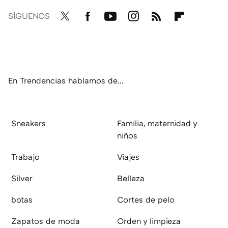
SÍGUENOS
Twit
Fac
You
Inst
RSS
Flip
ter
ebo
tub
agr
boa
ok
e
am
rd
En Trendencias hablamos de...
Sneakers
Familia, maternidad y
niños
Trabajo
Viajes
Silver
Belleza
botas
Cortes de pelo
Zapatos de moda
Orden y limpieza