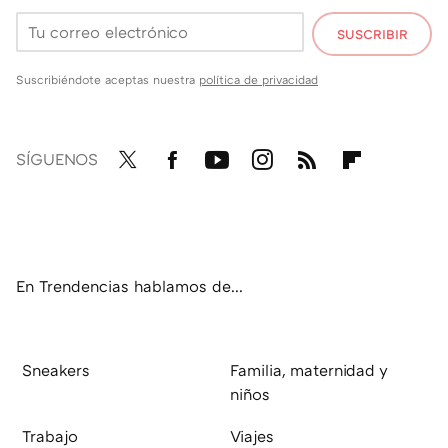
SUSCRIBIR
Suscribiéndote aceptas nuestra
política de privacidad
SÍGUENOS
Twit
Fac
You
Inst
RSS
Flip
ter
ebo
tub
agr
boa
ok
e
am
rd
En Trendencias hablamos de...
Sneakers
Familia, maternidad y
niños
Trabajo
Viajes