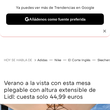
Ya puedes ver más de Trendencias en Google
Añádenos como fuente preferida
Solo necesitas una cuenta de Google
×
GUÍAS DE COMPRA
ZAPATILLAS
OFERTAS EN LI
HOY SE HABLA DE
Adidas
Nike
El Corte Inglés
Skecher
Verano a la vista con esta mesa
plegable con altura extensible de
Lidl: cuesta solo 44,99 euros