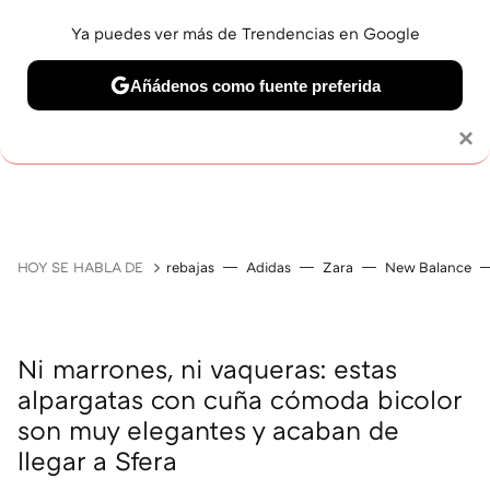
Ya puedes ver más de Trendencias en Google
Añádenos como fuente preferida
Solo necesitas una cuenta de Google
×
GUÍAS DE COMPRA
ZAPATILLAS
OFERTAS EN LI
HOY SE HABLA DE
rebajas
Adidas
Zara
New Balance
Ni marrones, ni vaqueras: estas
alpargatas con cuña cómoda bicolor
son muy elegantes y acaban de
llegar a Sfera