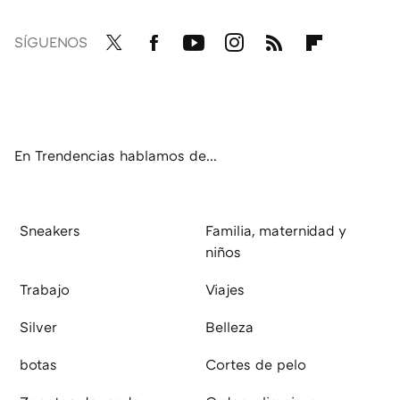
SÍGUENOS
Twit
Fac
You
Inst
RSS
Flip
ter
ebo
tub
agr
boa
ok
e
am
rd
En Trendencias hablamos de...
Sneakers
Familia, maternidad y
niños
Trabajo
Viajes
Silver
Belleza
botas
Cortes de pelo