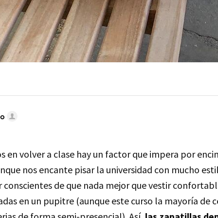
do
en volver a clase hay un factor que impera por enci
unque nos encante pisar la universidad con mucho est
r conscientes de que nada mejor que vestir confortab
adas en un pupitre (aunque este curso la mayoría de 
rias de forma semi-presencial). Así,
las zapatillas de