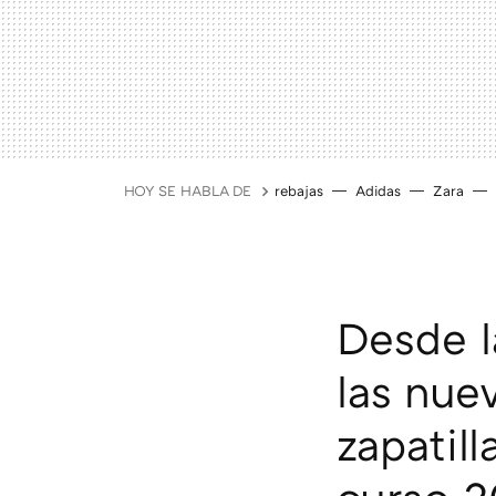
HOY SE HABLA DE
rebajas
Adidas
Zara
Desde l
las nue
zapatill