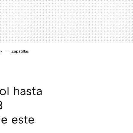
ix
Zapatillas
ol hasta
3
se este