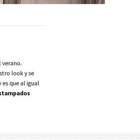
l verano.
tro look y se
 es que al igual
 estampados