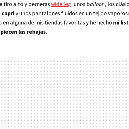
 tiro alto y perneras
wide leg
, unos b
alloon
, los clás
 capri
y unos pantalones fluidos en un tejido vaporoso
o en alguna de mis tiendas favoritas y he hecho
mi lis
piecen las rebajas
.