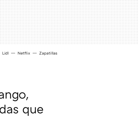
Lidl
Netflix
Zapatillas
ango,
ndas que