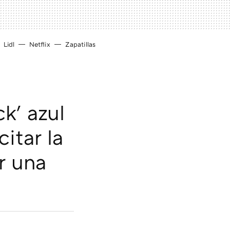
Lidl
Netflix
Zapatillas
k' azul
itar la
r una