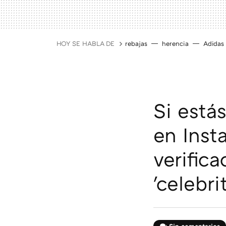
HOY SE HABLA DE
rebajas
herencia
Adidas
Si está
en Inst
verific
'celebri