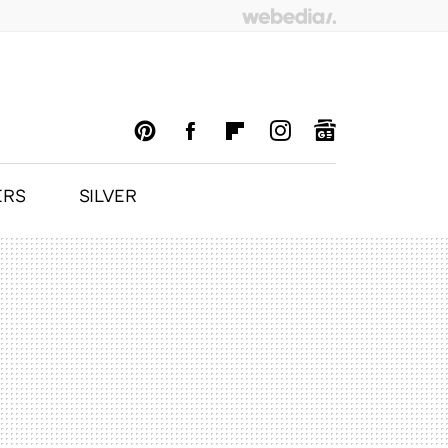
ERS
SILVER
PINTEREST
FACEBOOK
FLIPBOARD
INSTAGRAM
GOOGLENEWS