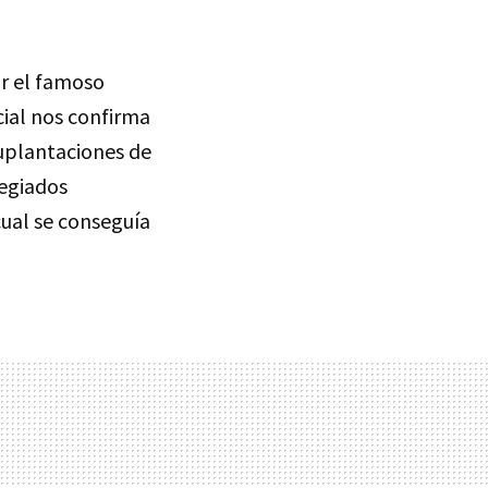
ir el famoso
cial nos confirma
uplantaciones de
legiados
cual se conseguía