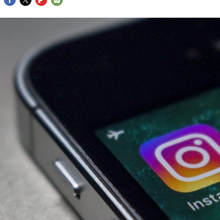
FACEBOOK
TWITTER
FLIPBOARD
E-
MAIL