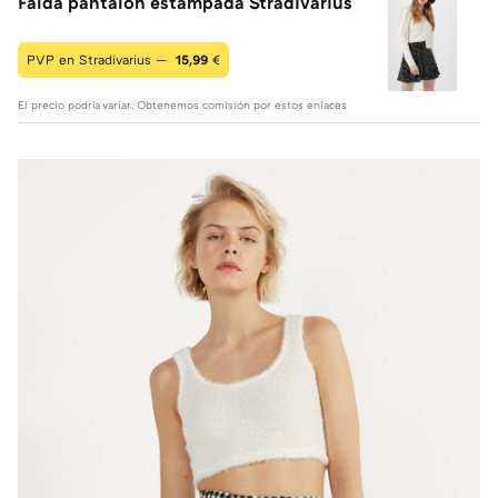
Falda pantalón estampada Stradivarius
PVP en Stradivarius —
15,99
€
El precio podría variar. Obtenemos comisión por estos enlaces