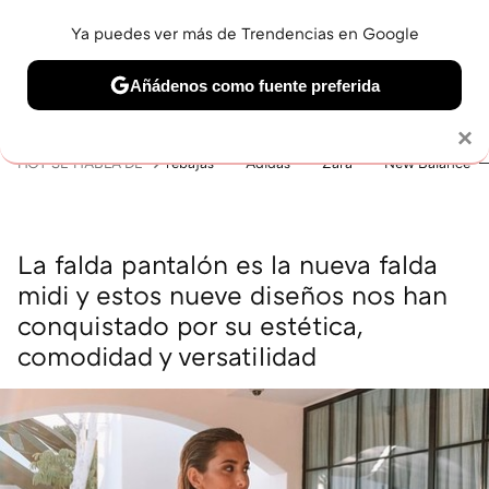
Ya puedes ver más de Trendencias en Google
MENÚ
NUEVO
Añádenos como fuente preferida
BELLEZA
SHOPPING
VIAJES
GASTRO
SNEAKERS
Solo necesitas una cuenta de Google
×
HOY SE HABLA DE
rebajas
Adidas
Zara
New Balance
La falda pantalón es la nueva falda
midi y estos nueve diseños nos han
conquistado por su estética,
comodidad y versatilidad