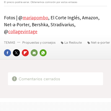
El precio podría variar. Obtenemos comisión por estos enlaces
Fotos | @
mariapombo
, El Corte Inglés, Amazon,
Net-a-Porter, Bershka, Stradivarius,
@
collagevintage
TEMAS
Propuestas y consejos
La Redoute
Net-a-porter
FACEBOOK
TWITTER
FLIPBOARD
E-
WHATSAPP
MAIL
Comentarios cerrados